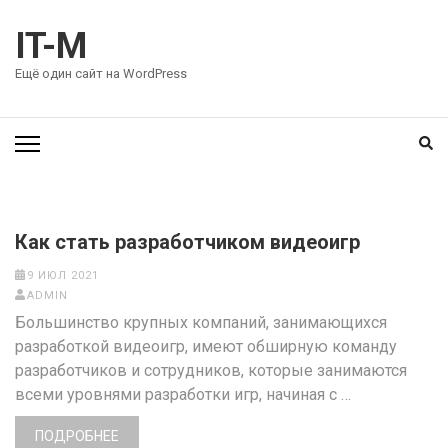
Перейти
к
IT-M
содержимому
Ещё один сайт на WordPress
(нажмите
Enter)
Как стать разработчиком видеоигр
9 ИЮЛ 2021
ADMIN
Большинство крупных компаний, занимающихся
разработкой видеоигр, имеют обширную команду
разработчиков и сотрудников, которые занимаются
всеми уровнями разработки игр, начиная с …
ПОДРОБНЕЕ