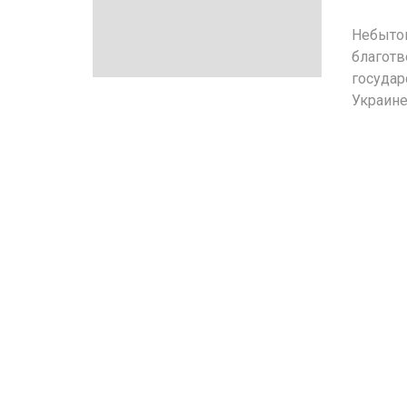
Небытов
благотв
государ
Украине