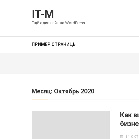
Перейти
к
IT-M
содержимому
Ещё один сайт на WordPress
(нажмите
Enter)
ПРИМЕР СТРАНИЦЫ
Месяц:
Октябрь 2020
Как в
бизне
14 ОКТ